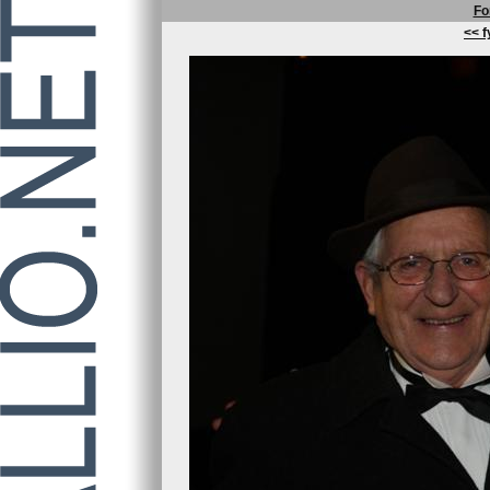
Fo
<< f