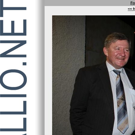
Fo
<< f