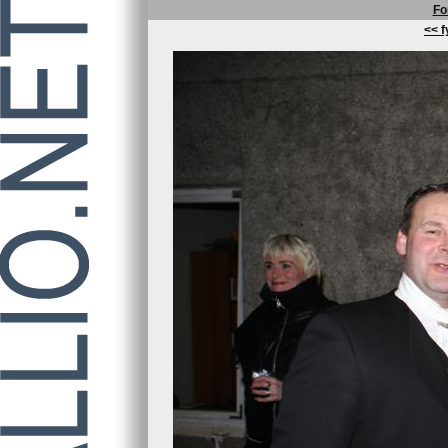
Fo
<< f