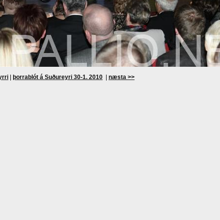
yrri
|
þorrablót á Suðureyri 30-1. 2010
|
næsta >>