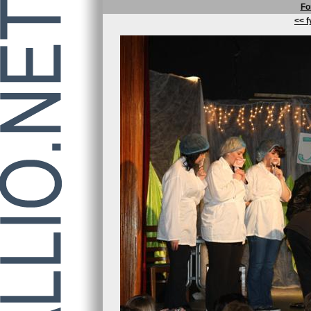
Fo
<< f