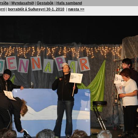
rsíða
|
Myndasafnið
|
Gestabók
|
Hafa samband
yrri
|
þorrablót á Suðureyri 30-1. 2010
|
næsta >>