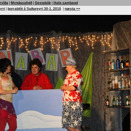
rsíða
|
Myndasafnið
|
Gestabók
|
Hafa samband
yrri
|
þorrablót á Suðureyri 30-1. 2010
|
næsta >>