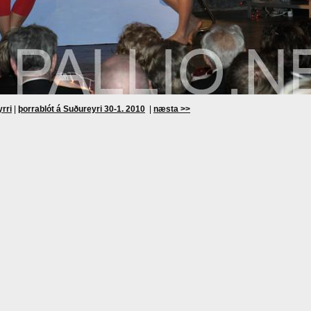
yrri
|
þorrablót á Suðureyri 30-1. 2010
|
næsta >>