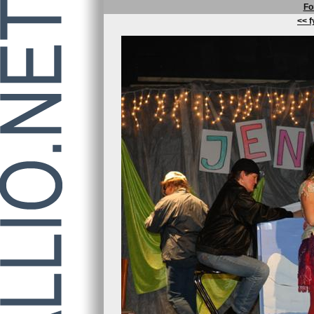
Fo
<< f