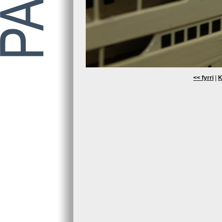
<< fyrri
|
K