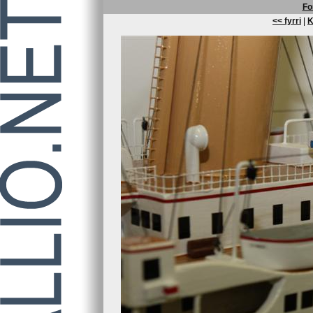
Fo
<< fyrri
|
K