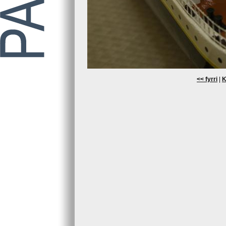
<< fyrri
|
K