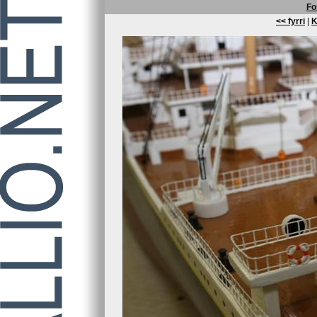
Fo
<< fyrri
|
K