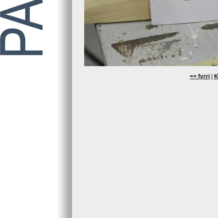
<< fyrri
|
K