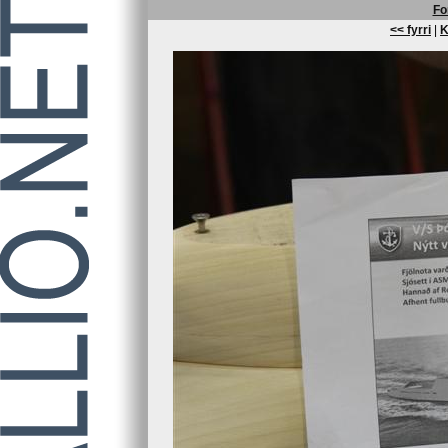
Fo
<< fyrri
|
K