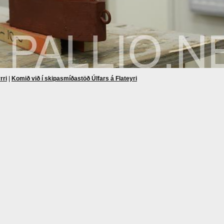
rri
|
Komið við í skipasmíðastöð Úlfars á Flateyri