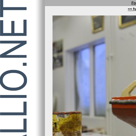
Fo
<< fy