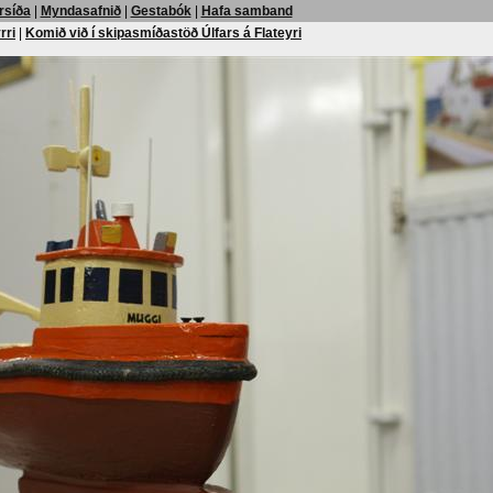
rsíða
|
Myndasafnið
|
Gestabók
|
Hafa samband
rri
|
Komið við í skipasmíðastöð Úlfars á Flateyri