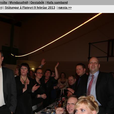
rsíða
|
Myndasafnið
|
Gestabók
|
Hafa samband
ri
|
Stútungur á Flateyri 9 febrúar 2013
|
næsta >>