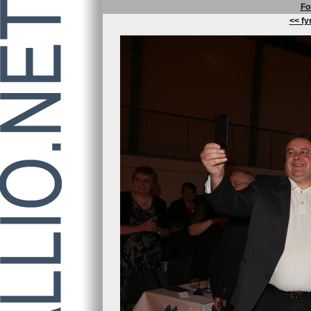
Fo
<< fyr