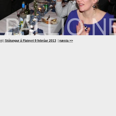
ri
|
Stútungur á Flateyri 9 febrúar 2013
|
næsta >>